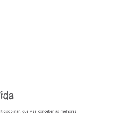
 um
021
22
”
ntes
2023
ida
tidisciplinar, que visa conceber as melhores