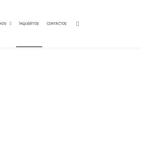
NOS
INQUÉRITOS
CONTACTOS
 última
nos
Dia dos