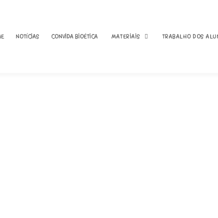
ME
NOTÍCIAS
CONVIDA BIOÉTICA
MATERIAIS
TRABALHO DOS ALU
01 – O que é a Bioética?
Livro de Bioética
02 – Dignidade Humana e
Fotos 2018/2019
Direitos Humanos
Fotos 2019/2020
03 – A Declaração
Universal Direitos
Fotos exposição “A
Humanos
gota” 2019/2020
Questionário aos alu
04 – Direitos e deveres
Comemoração do 
dos doentes
Direitos Humanos
2020/2021
05 – Consentimento
Informado