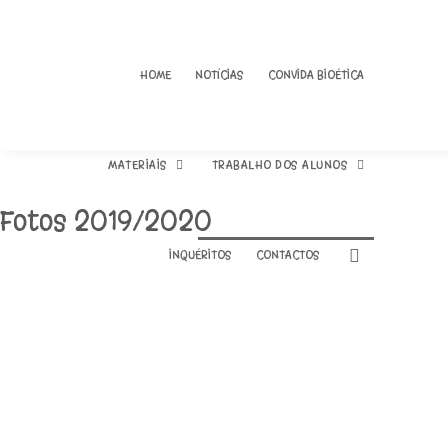
HOME
NOTÍCIAS
CONVIDA BIOÉTICA
MATERIAIS
TRABALHO DOS ALUNOS
Fotos 2019/2020
INQUÉRITOS
CONTACTOS
01 – O que é a Bioética?
Livro de Bioética
02 – Dignidade Humana e
Fotos 2018/2019
Direitos Humanos
Fotos 2019/2020
03 – A Declaração
Universal Direitos
Fotos exposição “A última
Humanos
gota” 2019/2020