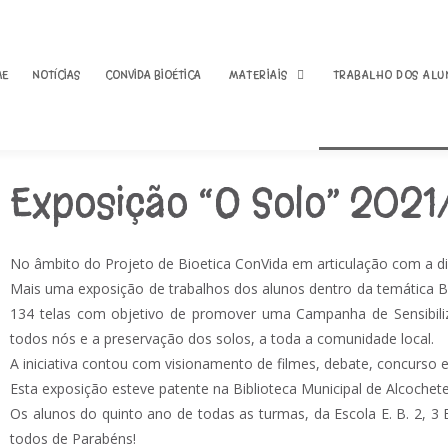
ME
NOTÍCIAS
CONVIDA BIOÉTICA
MATERIAIS
TRABALHO DOS ALU
Exposição “O Solo” 202
01 – O que é a Bioética?
Livro de Bioética
02 – Dignidade Humana e
Fotos 2018/2019
No âmbito do Projeto de Bioetica ConVida em articulação com a dis
Direitos Humanos
Mais uma exposição de trabalhos dos alunos dentro da temática Bi
Fotos 2019/2020
03 – A Declaração
134 telas com objetivo de promover uma Campanha de Sensibiliz
Universal Direitos
Fotos exposição “A
Humanos
todos nós e a preservação dos solos, a toda a comunidade local.
gota” 2019/2020
A iniciativa contou com visionamento de filmes, debate, concurso e
04 – Direitos e deveres
Comemoração do 
dos doentes
Esta exposição esteve patente na Biblioteca Municipal de Alcochete
Direitos Humanos
2020/2021
Os alunos do quinto ano de todas as turmas, da Escola E. B. 2, 3 E
05 – Consentimento
todos de Parabéns!
Informado