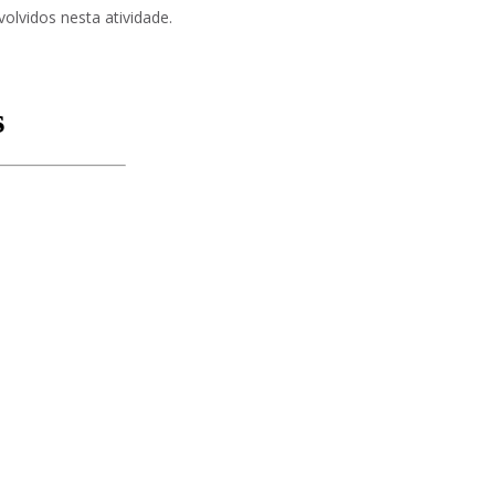
 um
olvidos nesta atividade.
021
22
”
2023