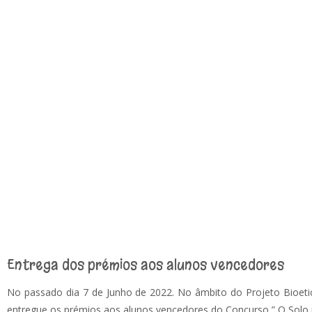
Entrega dos prémios aos alunos vencedores
No passado dia 7 de Junho de 2022. No âmbito do Projeto Bioetica
entregue os prémios aos alunos vencedores do Concurso ” O Solo 