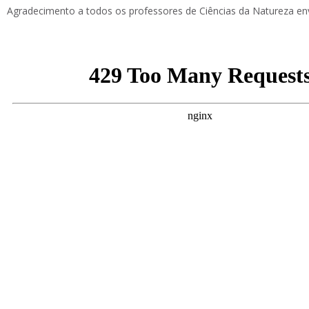
“A Vida Humana é
Agradecimento a todos os professores de Ciências da Natureza env
Valor Absoluto, a
06 – Doação e Tráfico de
preservar” 2020/2
Órgãos
Exposição Direitos
07 – História do Ser
Humanos 2021/20
Humano
Exposição “O Solo
08 – Fertilização In Vitro
2021/2022
09 – A marca do Homem
Concurso Banda
nos Oceanos
Desenhada 2022/
09/2 – O Solo
10 – Doping e Ética
Desportiva
11 – A Dieta Mediterrânia
11/2 O Desperdício
Alimentar