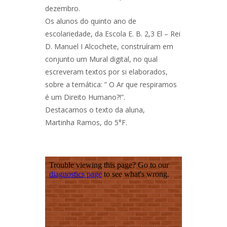
04 – Direitos e deveres
dezembro.
Comemoração do Dia dos
dos doentes
Direitos Humanos
Os alunos do quinto ano de
2020/2021
escolariedade, da Escola E. B. 2,3 El – Rei
05 – Consentimento
Informado
D. Manuel I Alcochete, construíram em
“A Vida Humana é um
Valor Absoluto, a
conjunto um Mural digital, no qual
06 – Doação e Tráfico de
preservar” 2020/2021
Órgãos
escreveram textos por si elaborados,
Exposição Direitos
sobre a temática: ” O Ar que respiramos
07 – História do Ser
Humanos 2021/2022
Humano
é um Direito Humano?!”.
Destacamos o texto da aluna,
Exposição “O Solo”
08 – Fertilização In Vitro
2021/2022
Martinha Ramos, do 5°F.
09 – A marca do Homem
Concurso Banda
nos Oceanos
Desenhada 2022/2023
09/2 – O Solo
10 – Doping e Ética
Desportiva
11 – A Dieta Mediterrânia