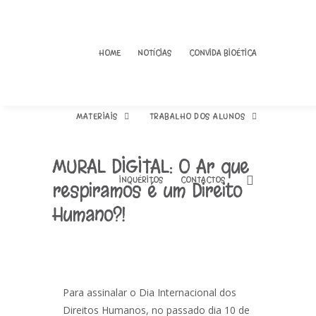
HOME
NOTÍCIAS
CONVIDA BIOÉTICA
MATERIAIS
TRABALHO DOS ALUNOS
MURAL DIGITAL: O Ar que
INQUÉRITOS
CONTACTOS
respiramos é um Direito
Humano?!
01 – O que é a Bioética?
Livro de Bioética
02 – Dignidade Humana e
Fotos 2018/2019
Direitos Humanos
Fotos 2019/2020
03 – A Declaração
Universal Direitos
Para assinalar o Dia Internacional dos
Fotos exposição “A última
Humanos
gota” 2019/2020
Direitos Humanos, no passado dia 10 de